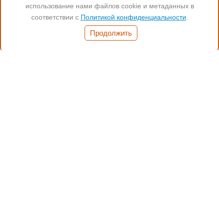
Читайте нас:
использование нами файлов cookie и метаданных в
соответствии с
Политикой конфиденциальности
.
Часы работы:
Продолжить
Понед.- Пятн. 11:00-19:00
(812) 972-17-17
(812) 347-70-77
(901) 372-17-17
Санкт-Петербург,
Бухарестсткая 24, кор.4
Способы оплаты:
Наличные
Банковский перевод
Безнал для юр.лиц