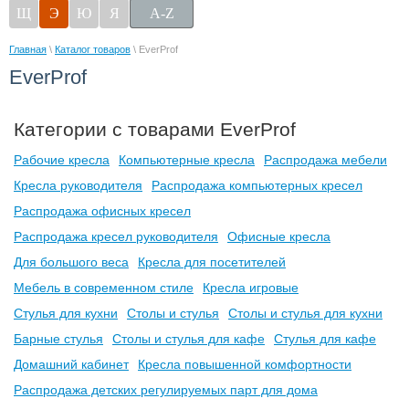
Щ
Э
Ю
Я
A-Z
Главная
\
Каталог товаров
\ EverProf
EverProf
Категории с товарами EverProf
Рабочие кресла
Компьютерные кресла
Распродажа мебели
Кресла руководителя
Распродажа компьютерных кресел
Распродажа офисных кресел
Распродажа кресел руководителя
Офисные кресла
Для большого веса
Кресла для посетителей
Мебель в современном стиле
Кресла игровые
Стулья для кухни
Столы и стулья
Столы и стулья для кухни
Барные стулья
Столы и стулья для кафе
Стулья для кафе
Домашний кабинет
Кресла повышенной комфортности
Распродажа детских регулируемых парт для дома