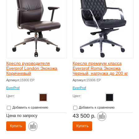
Кресло руководителя
Кресло премиум класса
Everprof London Экокожа
Everprof Roma Экокожа
Коричневый
Черный, нагрузка до 200 кг
Артикул:
15900 EP
Артикул:
15906 EP
EverProf
EverProf
Цвет:
Цвет:
Добавить к сравнению
Добавить к сравнению
43 500
р.
Цена по запросу
Купить
Купить