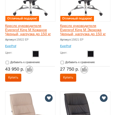
Отличный подарок!
Отличный подарок!
Кресло руководителя
Кресло руководителя
Everprof King M Кожаное
Everprof King M Экокожа
Черный, нагрузка до 150 кг
Черный, нагрузка до 150 кг
Артикул:
15822 EP
Артикул:
15821 EP
EverProf
EverProf
Цвет:
Цвет:
Добавить к сравнению
Добавить к сравнению
43 950
27 750
р.
р.
Купить
Купить