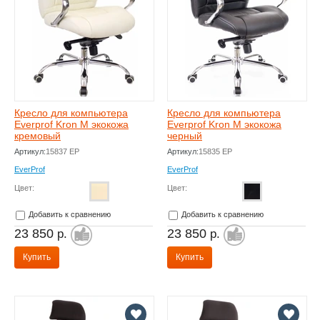
Кресло для компьютера
Кресло для компьютера
Everprof Kron M экокожа
Everprof Kron M экокожа
кремовый
черный
Артикул:
15837 EP
Артикул:
15835 EP
EverProf
EverProf
Цвет:
Цвет:
Добавить к сравнению
Добавить к сравнению
23 850
23 850
р.
р.
Купить
Купить