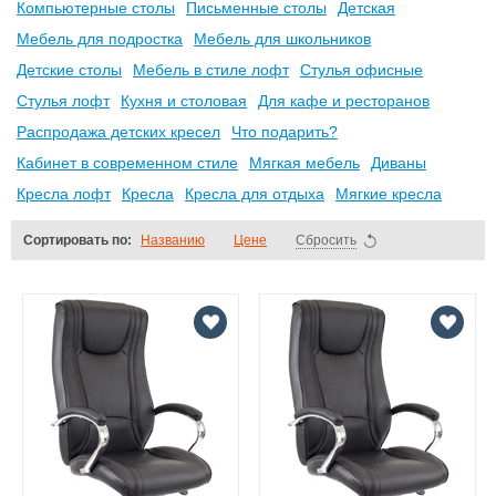
Компьютерные столы
Письменные столы
Детская
Мебель для подростка
Мебель для школьников
Детские столы
Мебель в стиле лофт
Стулья офисные
Стулья лофт
Кухня и столовая
Для кафе и ресторанов
Распродажа детских кресел
Что подарить?
Кабинет в современном стиле
Мягкая мебель
Диваны
Кресла лофт
Кресла
Кресла для отдыха
Мягкие кресла
Сортировать по:
Названию
Цене
Сбросить