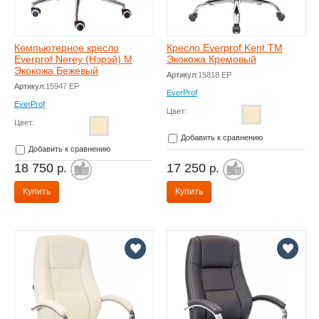
Компьютерное кресло
Кресло Everprof Kent TM
Everprof Nerey (Нэрэй) M
Экокожа Кремовый
Экокожа Бежевый
Артикул:
15818 EP
Артикул:
15947 EP
EverProf
EverProf
Цвет:
Цвет:
Добавить к сравнению
Добавить к сравнению
18 750
17 250
р.
р.
Купить
Купить