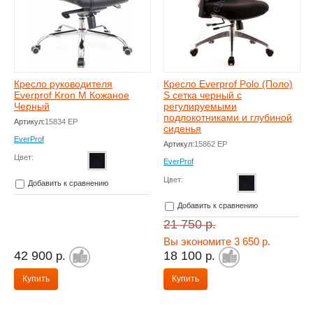
Кресло руководителя
Кресло Everprof Polo (Поло)
Everprof Kron M Кожаное
S сетка черный с
Черный
регулируемыми
подлокотниками и глубиной
Артикул:
15834 EP
сиденья
EverProf
Артикул:
15862 EP
Цвет:
EverProf
Цвет:
Добавить к сравнению
Добавить к сравнению
21 750
р.
Вы экономите 3 650 р.
42 900
18 100
р.
р.
Купить
Купить