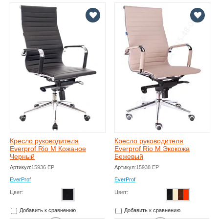
Кресло руководителя
Кресло руководителя
Everprof Rio M Кожаное
Everprof Rio M Экокожа
Черный
Бежевый
Артикул:
15936 EP
Артикул:
15938 EP
EverProf
EverProf
Цвет:
Цвет:
Добавить к сравнению
Добавить к сравнению