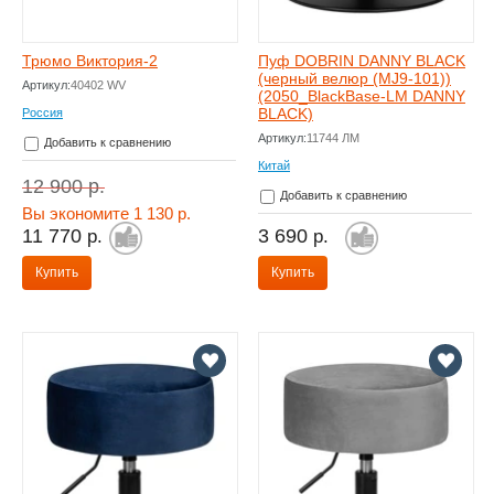
Трюмо Виктория-2
Пуф DOBRIN DANNY BLACK
(черный велюр (MJ9-101))
Артикул:
40402 WV
(2050_BlackBase-LM DANNY
BLACK)
Россия
Артикул:
11744 ЛМ
Добавить к сравнению
Китай
12 900
р.
Добавить к сравнению
Вы экономите 1 130 р.
11 770
3 690
р.
р.
Купить
Купить