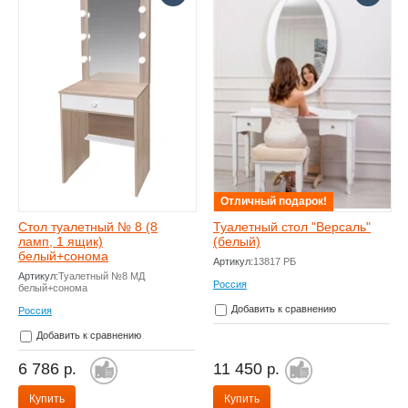
Отличный подарок!
Стол туалетный № 8 (8
Туалетный стол "Версаль"
ламп, 1 ящик)
(белый)
белый+сонома
Артикул:
13817 РБ
Артикул:
Туалетный №8 МД
Россия
белый+сонома
Добавить к сравнению
Россия
Добавить к сравнению
6 786
11 450
р.
р.
Купить
Купить