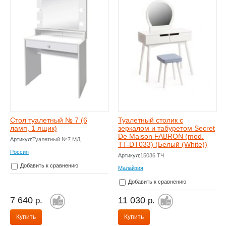
Стол туалетный № 7 (6
Туалетный столик с
ламп, 1 ящик)
зеркалом и табуретом Secret
De Maison FABRON (mod.
Артикул:
Туалетный №7 МД
TT-DT033) (Белый (White))
Россия
Артикул:
15036 ТЧ
Добавить к сравнению
Малайзия
Добавить к сравнению
7 640
11 030
р.
р.
Купить
Купить