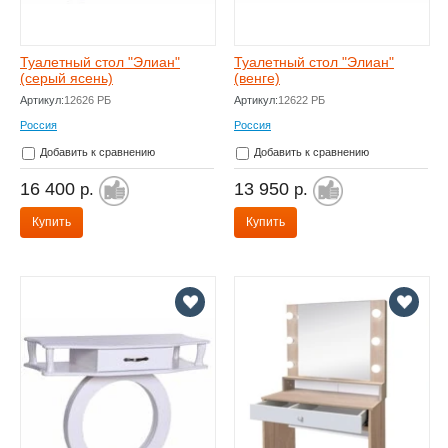
Туалетный стол "Элиан"
Туалетный стол "Элиан"
(серый ясень)
(венге)
Артикул:
12626 РБ
Артикул:
12622 РБ
Россия
Россия
Добавить к сравнению
Добавить к сравнению
16 400
13 950
р.
р.
Купить
Купить