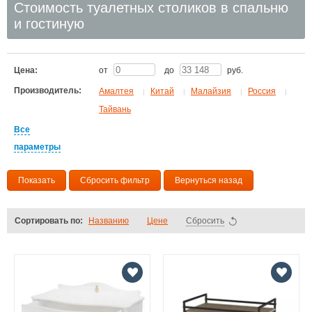
Стоимость туалетных столиков в спальню
и гостиную
Цена:
от
до
руб.
Производитель:
Aмалтея
Китай
Малайзия
Россия
|
|
|
|
Тайвань
Все
параметры
Показать
Сбросить фильтр
Вернуться назад
Сортировать по:
Названию
Цене
Сбросить