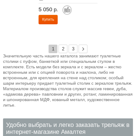
5 050
р.
Купить
1
2
3
Значительную часть нашего каталога занимают туалетные
столики с пуфом, банкеткой или специальным стулом в
комплекте. Есть модели без зеркала и с зеркалом – жестко
встроенным или с опцией поворота и наклона, либо не
встроенным, для крепления на стене над столиком; особый
шарм интерьеру придает туалетный столик с зеркалом трельяж.
Материалом производства столов служит массив гевеи, дуба,
«адамова дерева» павловнии и других, ротанг, ламинированная
и шпонированная МДФ, кованый металл, художественное
литье.
Удобно выбрать и легко заказать трельяж в
интернет-магазине Амалтея