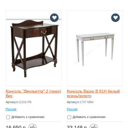
Консоль "Джульетта"-2 (орех)
Консоль Васко В 91Н белый
Вис
ясень/золото
Артикул:
11316 РБ
Артикул:
1737 МБК
Россия
Россия
Добавить к сравнению
Добавить к сравнению
16 650
33 148
р.
р.