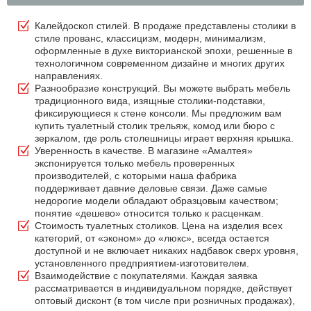
Калейдоскоп стилей. В продаже представлены столики в
стиле прованс, классицизм, модерн, минимализм,
оформленные в духе викторианской эпохи, решенные в
технологичном современном дизайне и многих других
направлениях.
Разнообразие конструкций. Вы можете выбрать мебель
традиционного вида, изящные столики-подставки,
фиксирующиеся к стене консоли. Мы предложим вам
купить туалетный столик трельяж, комод или бюро с
зеркалом, где роль столешницы играет верхняя крышка.
Уверенность в качестве. В магазине «Амалтея»
экспонируется только мебель проверенных
производителей, с которыми наша фабрика
поддерживает давние деловые связи. Даже самые
недорогие модели обладают образцовым качеством;
понятие «дешево» относится только к расценкам.
Стоимость туалетных столиков. Цена на изделия всех
категорий, от «эконом» до «люкс», всегда остается
доступной и не включает никаких надбавок сверх уровня,
установленного предприятием-изготовителем.
Взаимодействие с покупателями. Каждая заявка
рассматривается в индивидуальном порядке, действует
оптовый дисконт (в том числе при розничных продажах),