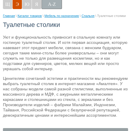
Щ
Э
Ю
Я
A-Z
Главная
\
Каталог товаров
\
Мебель по назначению
\
Спальня
\ Туалетные столики
Туалетные столики
Уют и функциональность привносит в спальную комнату или
гостиную туалетный столик. И хотя первая ассоциация, которую
навевает этот предмет мебели, связана с женским будуаром,
сегодня такие мини-столы более универсальны – они могут
служить не только для размещения косметики, но и как
подставки для сувениров, цветов, мелких вещей или просто
украшать собой интерьер.
Ценителям сочетаний эстетики и практичности мы рекомендуем
выбрать туалетный столик в интернет-магазине «Амалтея». У
нас собраны модели самой разной стилистики, выполненные из
массивного дерева и МДФ, с ажурными металлическими
каркасами и столешницами из стекла, с зеркалами и без.
Производители изделий – фабрики Малайзии, Индонезии,
Тайваня, Российской Федерации с безупречной репутацией,
демократичным ценами и интереснейшим ассортиментом.