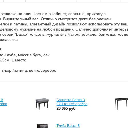
 вешалка на один костюм в кабинет, спальню, прихожую
н. Внушительный вес. Отлично смотрится даже без одежды
елки и патины, элегантный дизайн позволяют использовать эту ве
деловому мужчине на любой праздник. Отлично дополняет интерье
серии "Васко" консоль, журнальный стол, зеркало, банкетка, кос
оклассика
8
н дуба, массив бука, лак
6,5см, 1 место
, т.-кор./патина, венге/серебро
 В
Банкетка Васко В
ебро
97Н венге/серебро
20 065 руб.
Тумба Васко В