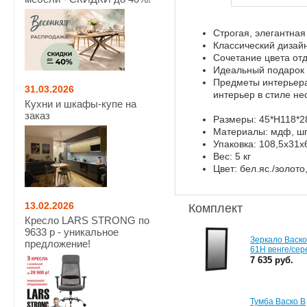
Строгая, элегантная
Классический дизай
Сочетание цвета отд
Идеальный подарок 
Предметы интерьера 
31.03.2026
интерьер в стиле не
Кухни и шкафы-купе на
заказ
Размеры: 45*Н118*2
Материалы: мдф, шпо
Упаковка: 108,5х31х
Вес: 5 кг
Цвет: бел.яс./золото
13.02.2026
Комплект
Кресло LARS STRONG по
9633 р - уникальное
Зеркало Васко
предложение!
61Н венге/сер
7 635 руб.
Тумба Васко В