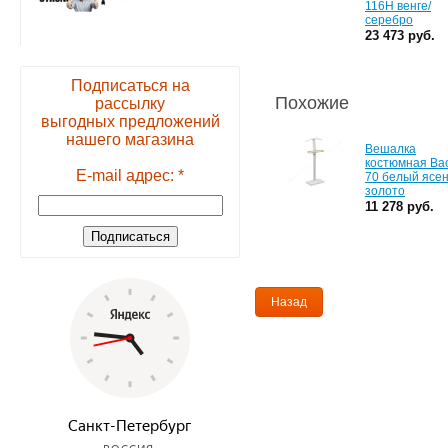
116Н венге/
серебро
23 473 руб.
Подписаться на
Похожие
рассылку
выгодных предложений
нашего магазина
Вешалка
костюмная Ва
E-mail адрес: *
70 белый ясен
золото
11 278 руб.
Назад