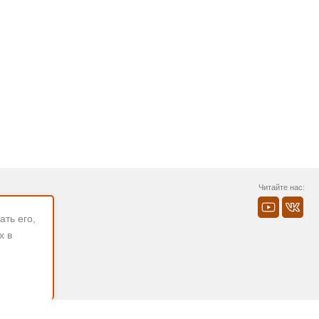
Читайте нас:
ть его,
х в