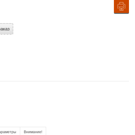
аказ
араметры
Внимание!