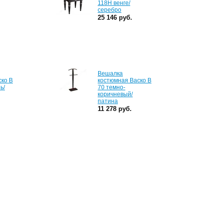
118Н венге/
серебро
25 146 руб.
Вешалка
ско В
костюмная Васко В
ь/
70 темно-
коричневый/
патина
11 278 руб.