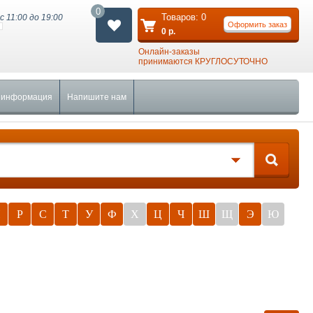
0
Товаров:
0
с 11:00 до 19:00
Оформить заказ
0
р.
Онлайн-заказы
принимаются КРУГЛОСУТОЧНО
 информация
Напишите нам
П
Р
С
Т
У
Ф
Х
Ц
Ч
Ш
Щ
Э
Ю