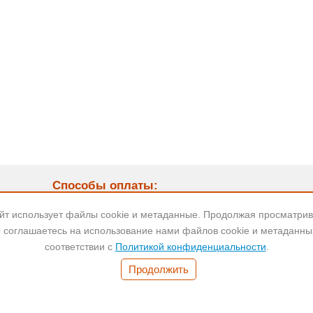
Способы оплаты:
9:00
айт использует файлы cookie и метаданные. Продолжая просматрива
 соглашаетесь на использование нами файлов cookie и метаданны
соответствии с
Политикой конфиденциальности
.
Банковский
Безнал для
Наличные
перевод
юр.лиц
Продолжить