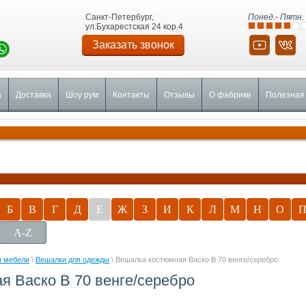
Санкт-Петербург,
Понед.- Пятн. 
ул.Бухарестская 24 кор.4
Заказать звонок
а
Доставка
Шоу рум
Контакты
Отзывы
О фабрике
Полезная
Б
В
Г
Д
Е
Ж
З
И
К
Л
М
Н
О
A-Z
 мебели
\
Вешалки для одежды
\ Вешалка костюмная Васко В 70 венге/серебро
я Васко В 70 венге/серебро