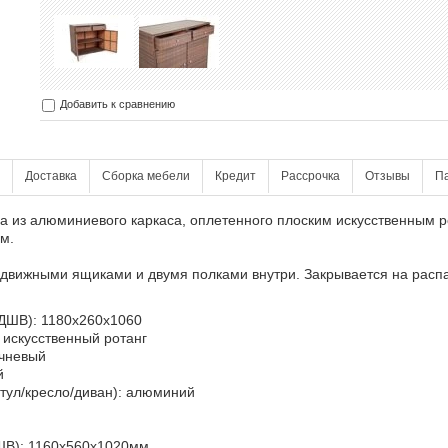
Добавить к сравнению
Доставка
Сборка мебели
Кредит
Рассрочка
Отзывы
П
на из алюминиевого каркаса, оплетенного плоским искусственным р
м.
движными ящиками и двумя полками внутри. Закрывается на рас
(ДШВ): 1180x260x1060
 искусственный ротанг
ичневый
й
стул/кресло/диван): алюминий
ШВ): 1160x560x1020мм