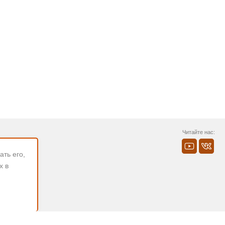
Читайте нас:
ть его,
х в