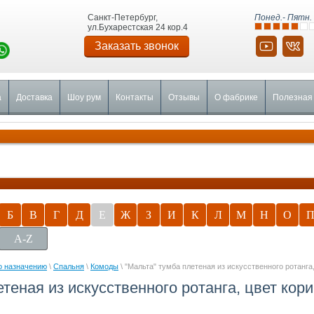
Санкт-Петербург,
Понед.- Пятн. 
ул.Бухарестская 24 кор.4
Заказать звонок
а
Доставка
Шоу рум
Контакты
Отзывы
О фабрике
Полезная
Б
В
Г
Д
Е
Ж
З
И
К
Л
М
Н
О
A-Z
о назначению
\
Спальня
\
Комоды
\ "Мальта" тумба плетеная из искусственного ротанга
етеная из искусственного ротанга, цвет кор