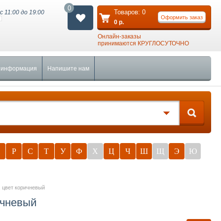
0
Товаров:
0
с 11:00 до 19:00
Оформить заказ
0
р.
Онлайн-заказы
принимаются КРУГЛОСУТОЧНО
 информация
Напишите нам
П
Р
С
Т
У
Ф
Х
Ц
Ч
Ш
Щ
Э
Ю
, цвет коричневый
ичневый