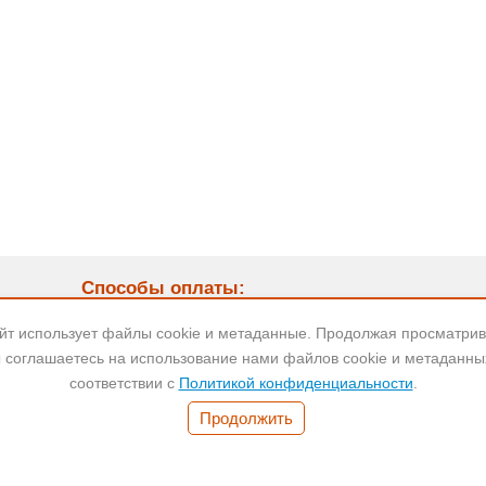
Способы оплаты:
9:00
айт использует файлы cookie и метаданные. Продолжая просматрива
 соглашаетесь на использование нами файлов cookie и метаданны
соответствии с
Политикой конфиденциальности
.
Банковский
Безнал для
Наличные
перевод
юр.лиц
Продолжить