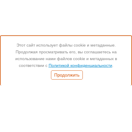
Этот сайт использует файлы cookie и метаданные.
Продолжая просматривать его, вы соглашаетесь на
Читайте нас:
использование нами файлов cookie и метаданных в
соответствии с
Политикой конфиденциальности
.
Часы работы:
Продолжить
Понед.- Пятн. 11:00-19:00
(812) 972-17-17
(812) 347-70-77
(901) 372-17-17
Санкт-Петербург,
Бухарестсткая 24, кор.4
Способы оплаты: