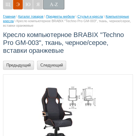
Щ
Э
Ю
Я
A-Z
Главная
\
Каталог товаров
\
Предметы мебели
\
Стулья и кресла
\
Компьютерные
кресла
\ Кресло компьютерное BRABIX "Techno Pro GM-003", ткань, черное/серое,
вставки оранжевые
Кресло компьютерное BRABIX "Techno
Pro GM-003", ткань, черное/серое,
вставки оранжевые
Предыдущий
Следующий