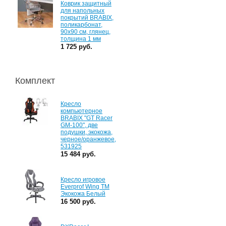
Коврик защитный
для напольных
покрытий BRABIX,
поликарбонат,
90х90 см, глянец,
толщина 1 мм
1 725 руб.
Комплект
Кресло
компьютерное
BRABIX "GT Racer
GM-100", две
подушки, экокожа,
черное/оранжевое,
531925
15 484 руб.
Кресло игровое
Everprof Wing TM
Экокожа Белый
16 500 руб.