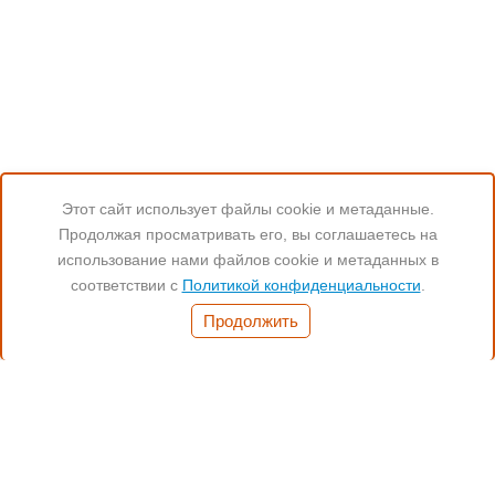
Этот сайт использует файлы cookie и метаданные.
Продолжая просматривать его, вы соглашаетесь на
Читайте нас:
использование нами файлов cookie и метаданных в
соответствии с
Политикой конфиденциальности
.
Часы работы:
Продолжить
Понед.- Пятн. 11:00-19:00
(812) 972-17-17
(812) 347-70-77
(901) 372-17-17
Санкт-Петербург,
Бухарестсткая 24, кор.4