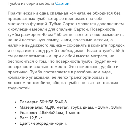
Тумба из серии мебели
Сартон
.
Практически ни одна спальная комната не обходится без
прикроватных тумб, которые принимают на себя
множество функций. Тубма Сартон является дополнением
к коллекции мебели для спальни Сартон. Поверхность
тумбы размером 40 см * 50 см позволяет легко разместить
на ней настольную лампу, книги, полезные мелочи, а
наличие выдвижного ящика – сохранять в комнате порядок
и всегда иметь под рукой необходимое. Высота тумбы 58,5
см делает возможным, при любой высоте матраса, не
беспокоиться о том, что поверхность тумбы будет ниже
поверхности спального места. Это гигиенично, удобно и
практично. Тумба поставляется в разобранном виде,
компактно упакована, ее легко транспортировать в
легковом автомобиле, сборка тумбы не вызовет никаких
трудностей.
Размеры: 50*Н58,5*40,8
Материалы: МДФ, метал. труба диам. - 10мм, 30мм
Упаковка: 46х54х24см, 1 место
Вес: 12,5 кг
Цвет: чер/средне-корич.