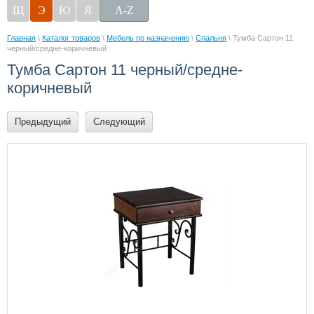
Щ
Э
Ю
Я
A-Z
Главная
\
Каталог товаров
\
Мебель по назначению
\
Спальня
\ Тумба Сартон 11
черный/средне-коричневый
Тумба Сартон 11 черный/средне-
коричневый
Предыдущий
Следующий