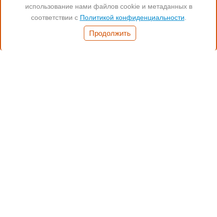
Читайте нас:
использование нами файлов cookie и метаданных в
соответствии с
Политикой конфиденциальности
.
Часы работы:
Продолжить
Понед.- Пятн. 11:00-19:00
(812) 972-17-17
(812) 347-70-77
(901) 372-17-17
Санкт-Петербург,
Бухарестсткая 24, кор.4
Способы оплаты:
Наличные
Банковский перевод
Безнал для юр.лиц