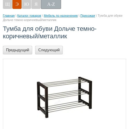
Щ
Э
Ю
Я
A-Z
Главная
\
Каталог товаров
\
Мебель по назначению
\
Прихожая
\ Тумба для обуви
Дольче темно-коричневый/металлик
Тумба для обуви Дольче темно-
коричневый/металлик
Предыдущий
Следующий