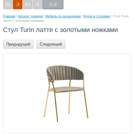
Щ
Э
Ю
Я
A-Z
Главная
\
Каталог товаров
\
Мебель по назначению
\
Кухня и столовая
\ Стул Turin
латте с золотыми ножками
Стул Turin латте с золотыми ножками
Предыдущий
Следующий