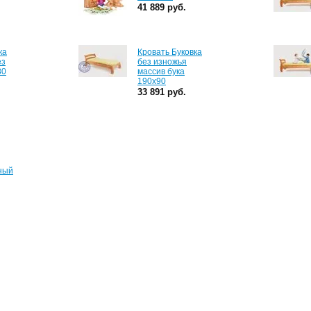
41 889 руб.
ка
Кровать Буковка
ез
без изножья
80
массив бука
190х90
33 891 руб.
ный