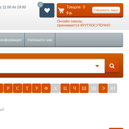
0
Товаров:
0
с 11:00 до 19:00
Оформить заказ
0
р.
Онлайн-заказы
принимаются КРУГЛОСУТОЧНО
 информация
Напишите нам
П
Р
С
Т
У
Ф
Х
Ц
Ч
Ш
Щ
Э
Ю
щий