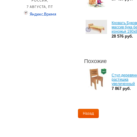
Кровать Буков
массив бука б
изножья 190х
28 576 руб.
Похожие
Стул деревян
растишка
увеличенный
7 867 руб.
Назад