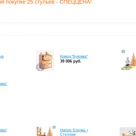
й покупке 25 стульев - СПЕЦЦЕНА!
на
Комод "Буковка"
39 006 руб.
вка"
вка"
Набор: Елочка +
Стеллаж