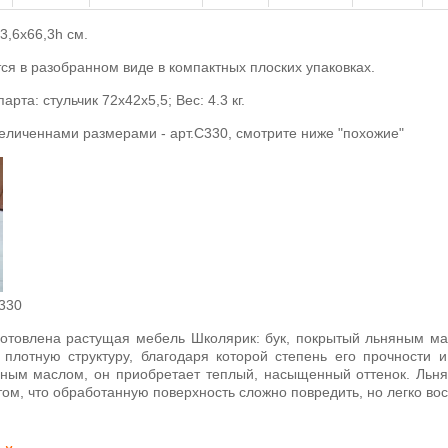
3,6х66,3h см.
я в разобранном виде в компактных плоских упаковках.
арта: стульчик 72х42х5,5; Вес: 4.3 кг.
увеличеннами размерами - арт.С330, смотрите ниже "похожие"
 330
готовлена
растущая мебель Школярик
: бук, покрытый льняным ма
 плотную структуру, благодаря которой степень его прочности 
ным маслом, он приобретает теплый, насыщенный оттенок. Льня
том, что обработанную поверхность сложно повредить, но легко вос