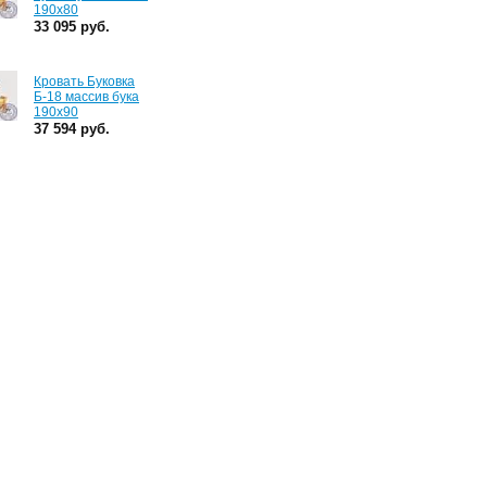
190х80
33 095 руб.
Кровать Буковка
Б-18 массив бука
190х90
37 594 руб.