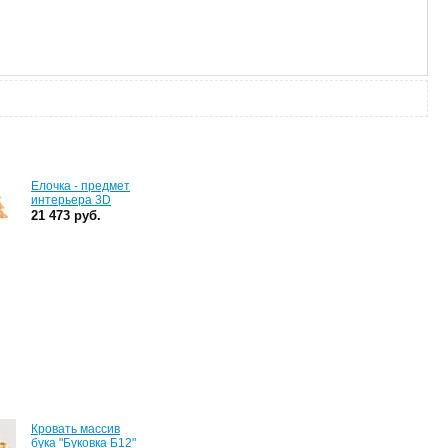
Елочка - предмет
интерьера 3D
21 473 руб.
Кровать массив
бука "Буковка Б12"