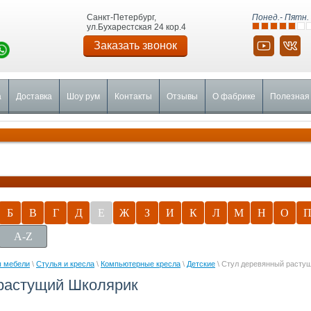
Санкт-Петербург,
Понед.- Пятн. 
ул.Бухарестская 24 кор.4
Заказать звонок
а
Доставка
Шоу рум
Контакты
Отзывы
О фабрике
Полезная
Б
В
Г
Д
Е
Ж
З
И
К
Л
М
Н
О
A-Z
 мебели
\
Стулья и кресла
\
Компьютерные кресла
\
Детские
\ Стул деревянный расту
растущий Школярик