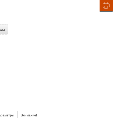
каз
араметры
Внимание!