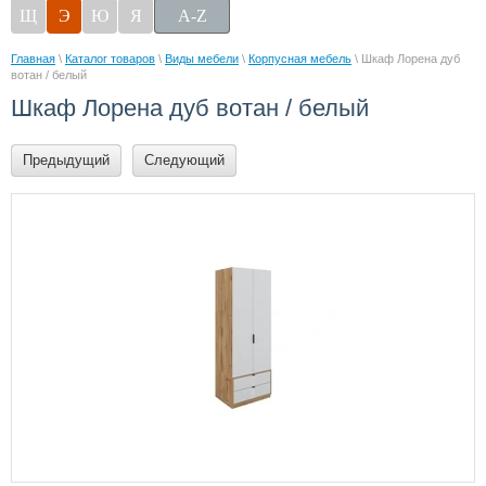
Щ
Э
Ю
Я
A-Z
Главная
\
Каталог товаров
\
Виды мебели
\
Корпусная мебель
\ Шкаф Лорена дуб
вотан / белый
Шкаф Лорена дуб вотан / белый
Предыдущий
Следующий