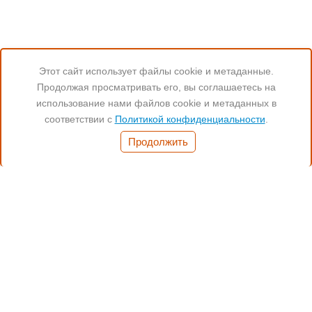
Этот сайт использует файлы cookie и метаданные.
Продолжая просматривать его, вы соглашаетесь на
Читайте нас:
использование нами файлов cookie и метаданных в
соответствии с
Политикой конфиденциальности
.
Часы работы:
Продолжить
Понед.- Пятн. 11:00-19:00
(812) 972-17-17
(812) 347-70-77
(901) 372-17-17
Санкт-Петербург,
Бухарестсткая 24, кор.4
Способы оплаты: