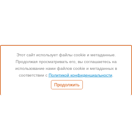
Этот сайт использует файлы cookie и метаданные.
Продолжая просматривать его, вы соглашаетесь на
Читайте нас:
использование нами файлов cookie и метаданных в
соответствии с
Политикой конфиденциальности
.
Часы работы:
Продолжить
Понед.- Пятн. 11:00-19:00
(812) 972-17-17
(812) 347-70-77
(901) 372-17-17
Санкт-Петербург,
Бухарестсткая 24, кор.4