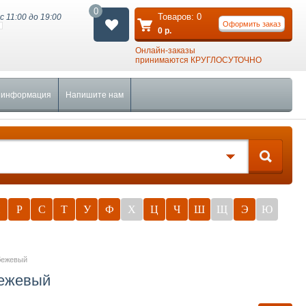
0
Товаров:
0
с 11:00 до 19:00
Оформить заказ
0
р.
Онлайн-заказы
принимаются КРУГЛОСУТОЧНО
 информация
Напишите нам
П
Р
С
Т
У
Ф
Х
Ц
Ч
Ш
Щ
Э
Ю
 бежевый
бежевый