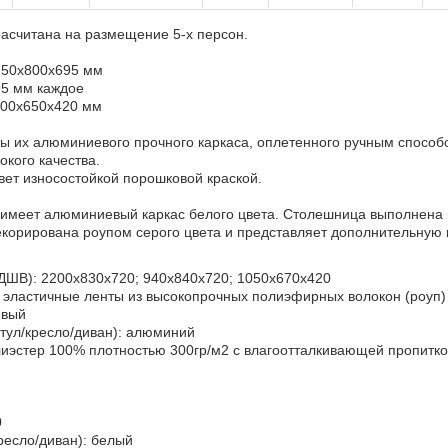
расчитана на размещение 5-х персон.
2150x800x695 мм
95 мм каждое
1000x650x420 мм
ны их алюминиевого прочного каркаса, оплетенного ручным способ
кого качества.
вет износостойкой порошковой краской.
имеет алюминиевый каркас белого цвета. Столешница выполнена и
екорирована роупом серого цвета и представляет дополнительную 
(ДШВ): 2200x830x720; 940x840x720; 1050x670x420
 эластичные ленты из высокопрочных полиэфирных волокон (роуп)
евый
стул/кресло/диван): алюминий
лиэстер 100% плотностью 300гр/м2 с влагоотталкивающей пропитк
0
кресло/диван): белый