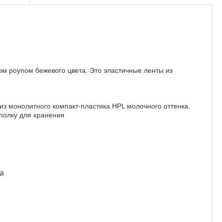
ом роупом бежевого цвета. Это эластичные ленты из
з монолитного компакт-пластика HPL молочного оттенка.
полку для хранения
ой