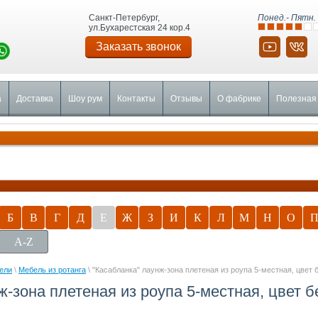
Санкт-Петербург,
Понед.- Пятн. 
ул.Бухарестская 24 кор.4
Заказать звонок
а
Доставка
Шоу рум
Контакты
Отзывы
О фабрике
Полезная
Б
В
Г
Д
Е
Ж
З
И
К
Л
М
Н
О
A-Z
ели
\
Мебель из ротанга
\ "Касабланка" лаунж-зона плетеная из роупа 5-местная, цвет
ж-зона плетеная из роупа 5-местная, цвет 