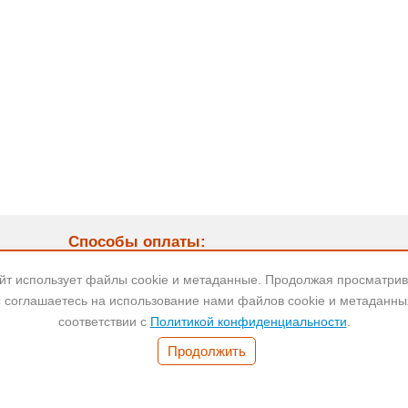
Способы оплаты:
9:00
айт использует файлы cookie и метаданные. Продолжая просматрива
 соглашаетесь на использование нами файлов cookie и метаданны
соответствии с
Политикой конфиденциальности
.
Банковский
Безнал для
Наличные
перевод
юр.лиц
Продолжить