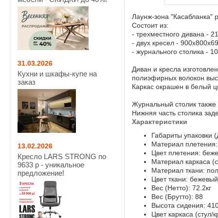
Лаунж-зона "Касабланка" 
Состоит из:
- трехместного дивана - 
- двух кресел - 900x800x6
- журнального столика - 
31.03.2026
Диван и кресла изготовле
Кухни и шкафы-купе на
полиэфирных волокон высо
заказ
Каркас окрашен в белый ц
Журнальный столик также 
Нижняя часть столика зад
Характеристики
Габариты упаковки 
Материал плетения:
13.02.2026
Цвет плетения: беж
Кресло LARS STRONG по
Материал каркаса (
9633 р - уникальное
Материал ткани: по
предложение!
Цвет ткани: бежевый
Вес (Нетто): 72.2кг
Вес (Брутто): 88
Высота сидения: 41
Цвет каркаса (стул/