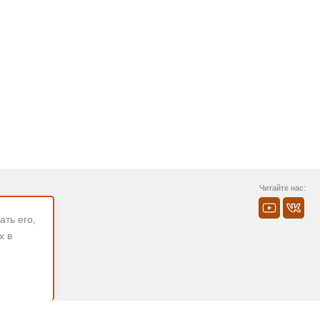
Читайте нас:
ть его,
х в